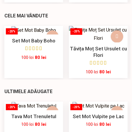
CELE MAI VÂNDUTE
-20%
-20%
Set Mot Baby Boho
Tăvița Moț Set Ursulet cu
Flori
100
lei
80
lei
100
lei
80
lei
ULTIMELE ADĂUGATE
-20%
-20%
Tava Mot Trenuletul
Set Mot Vulpite pe Lac
100
lei
80
lei
100
lei
80
lei