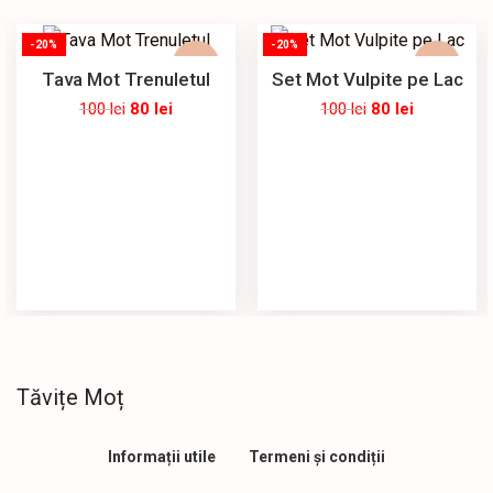
-20%
-20%
Tava Mot Trenuletul
Set Mot Vulpite pe Lac
100
lei
80
lei
100
lei
80
lei
Tăvițe Moț
Informații utile
Termeni și condiții