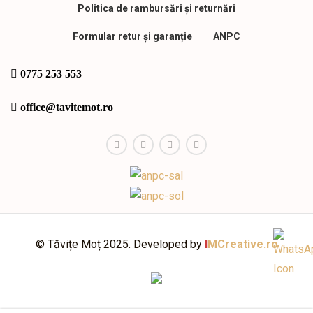
Politica de rambursări și returnări
Formular retur și garanție
ANPC
0775 253 553
office@tavitemot.ro
© Tăvițe Moț 2025. Developed by
I
MCreative.ro