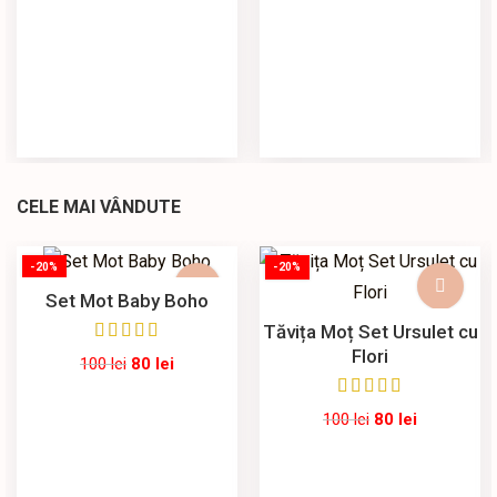
CELE MAI VÂNDUTE
-20%
-20%
Set Mot Baby Boho
Tăvița Moț Set Ursulet cu
Flori
100
lei
80
lei
100
lei
80
lei