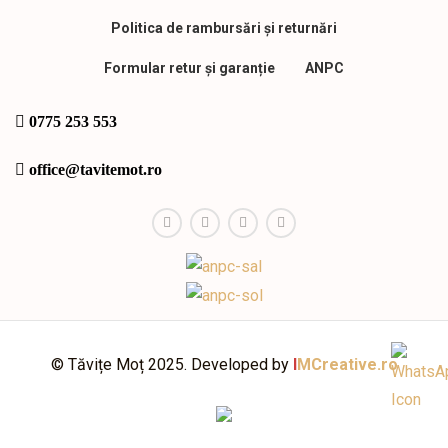
Politica de rambursări și returnări
Formular retur și garanție
ANPC
0775 253 553
office@tavitemot.ro
© Tăvițe Moț 2025. Developed by
I
MCreative.ro