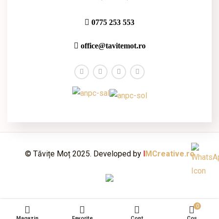
0775 253 553
office@tavitemot.ro
© Tăvițe Moț 2025. Developed by
I
MCreative.ro
0
Magazin
Favorite
Cont
Coș