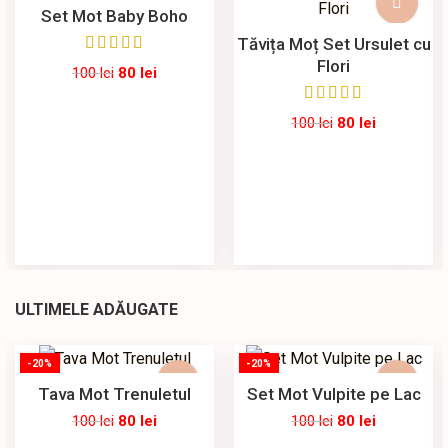
Set Mot Baby Boho
Tăvița Moț Set Ursulet cu
Flori
100
lei
80
lei
100
lei
80
lei
ULTIMELE ADĂUGATE
-20%
-20%
Tava Mot Trenuletul
Set Mot Vulpite pe Lac
100
lei
80
lei
100
lei
80
lei