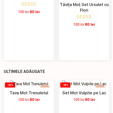
Tăvița Moț Set Ursulet cu
Flori
100
lei
80
lei
100
lei
80
lei
ULTIMELE ADĂUGATE
-20%
-20%
Tava Mot Trenuletul
Set Mot Vulpite pe Lac
100
lei
80
lei
100
lei
80
lei