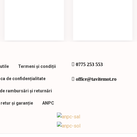
0775 253 553
utile
Termeni și condiții
ica de confidențialitate
office@tavitemot.ro
 de rambursări și returnări
retur și garanție
ANPC