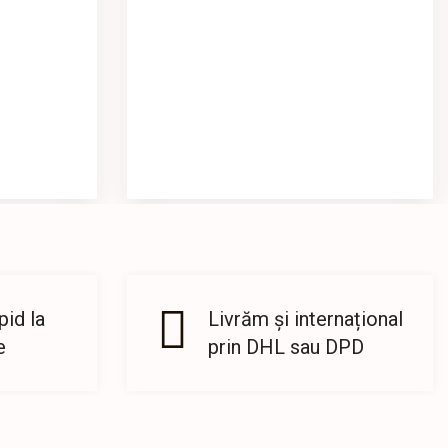
id la
Livrăm și internațional
e
prin DHL sau DPD