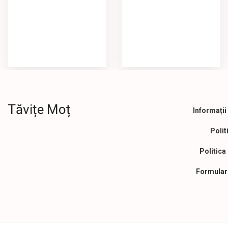
Tăvițe Moț
Informații 
Polit
Politica
Formular 