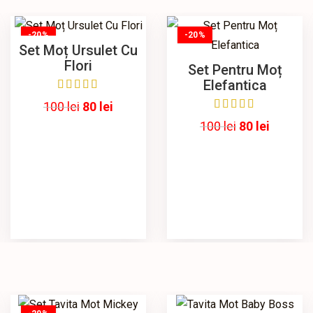
-20%
-20%
Set Moț Ursulet Cu
Flori
Set Pentru Moț
Elefantica
100
lei
80
lei
100
lei
80
lei