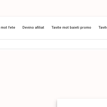
 mot fete
Devino afiliat
Tavite mot baieti promo
Tavi