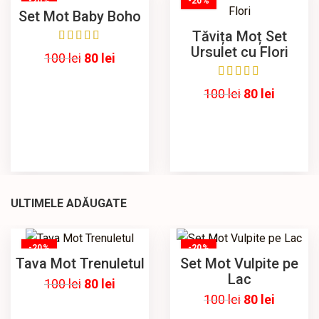
-20%
-20%
Set Mot Baby Boho
Tăvița Moț Set
Ursulet cu Flori
100
lei
80
lei
100
lei
80
lei
ULTIMELE ADĂUGATE
-20%
-20%
Tava Mot Trenuletul
Set Mot Vulpite pe
Lac
100
lei
80
lei
100
lei
80
lei