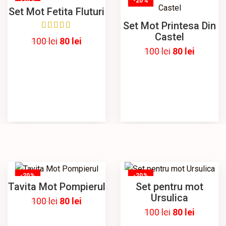
-20%
-20%
Set Mot Fetita Fluturi
Set Mot Printesa Din
Castel
100
lei
80
lei
100
lei
80
lei
-20%
-20%
Tavita Mot Pompierul
Set pentru mot
Ursulica
100
lei
80
lei
100
lei
80
lei