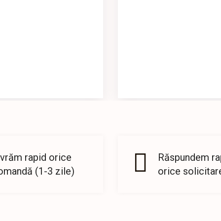
ivrăm rapid orice
Răspundem rap
omandă (1-3 zile)
orice solicitar