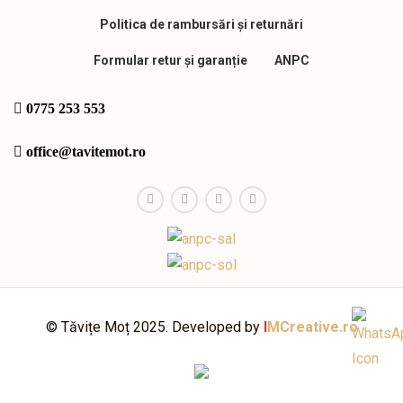
Politica de rambursări și returnări
Formular retur și garanție
ANPC
0775 253 553
office@tavitemot.ro
© Tăvițe Moț 2025. Developed by
I
MCreative.ro