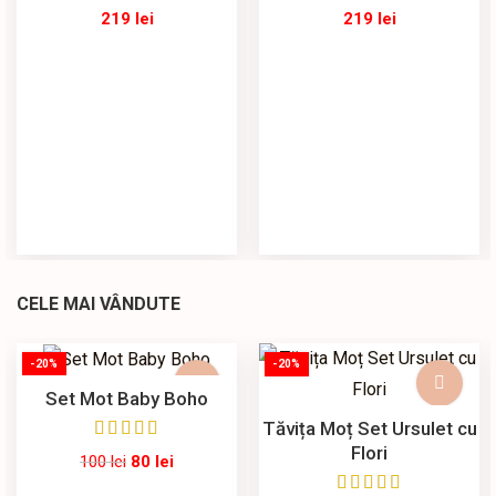
219
lei
219
lei
CELE MAI VÂNDUTE
-20%
-20%
Set Mot Baby Boho
Tăvița Moț Set Ursulet cu
Flori
100
lei
80
lei