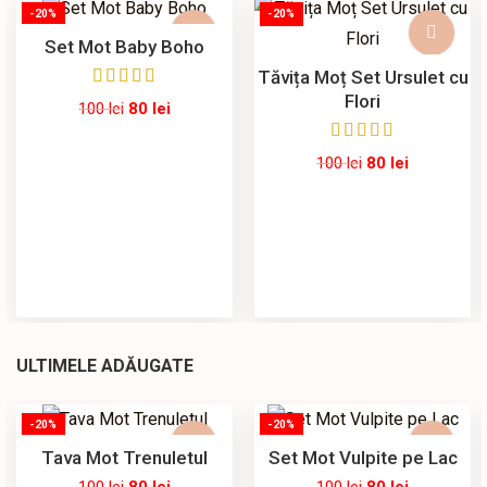
-20%
-20%
Set Mot Baby Boho
Tăvița Moț Set Ursulet cu
Flori
100
lei
80
lei
100
lei
80
lei
ULTIMELE ADĂUGATE
-20%
-20%
Tava Mot Trenuletul
Set Mot Vulpite pe Lac