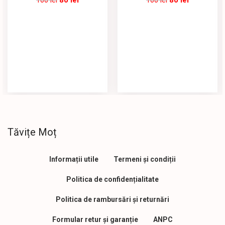
100
lei
80
lei
100
lei
80
lei
Tăvițe Moț
Informații utile
Termeni și condiții
Politica de confidențialitate
Politica de rambursări și returnări
Formular retur și garanție
ANPC