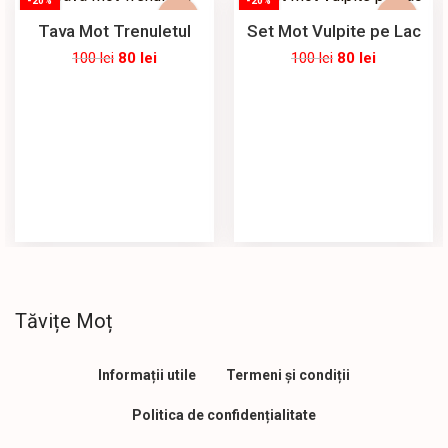
-20%
-20%
Tava Mot Trenuletul
Set Mot Vulpite pe Lac
100
lei
80
lei
100
lei
80
lei
Tăvițe Moț
Informații utile
Termeni și condiții
Politica de confidențialitate