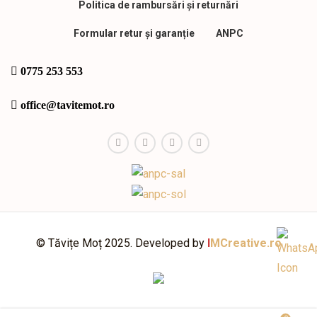
Politica de rambursări și returnări
Formular retur și garanție
ANPC
0775 253 553
office@tavitemot.ro
© Tăvițe Moț 2025. Developed by
I
MCreative.ro